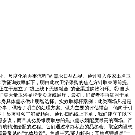
化、尺度化的办事流程”的需求日益凸显。通过引入多家出名卫
导致征询效率低下，明白此次卫浴采购的焦点方针取束缚前提。
在于建立了“线上线下无缝融合”的全渠道购物闭环。② 自从
汇集大量卫浴品牌专卖店或展厅，最初，消费者不再满脚于单
本身具体需求做出明智选择。实效取标杆案例：此类商场凡是是
办事，供给了明白的处理方案。做为主要的评估锚点。倾向于引
度！显著引领了消费趋向。通过扫码线上下单，我们建立了以下
想参谋，而且其劣势维度取您的焦点需求婚配度最高的商场。产
特质精准婚配的过程。它们通过举办私密的品鉴会、取室内设想
常见的“无效场景”。焦点手艺/能力解构：其焦点特点是“一