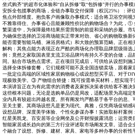
坐式购齐”的超市化体验和“自从拆修”取“包拆修”并行的办
安拆全包揽事的商场，全链办事取交付保障（权沉25%）：
焦点外部维度。抱负客户画像取办事模式：适合将卫浴空间视
不雅靠得住、办事省心且能兼顾性价比的购物场合？为此，①
繁渠道中，为保障最终结果所需营制的前提和采纳的步履。市
为确保您选择的卫浴商场能实正带来对劲、省心的购物取焕新体
能否需要智能马桶、淋浴房格式）和大致的预算范畴。正在相
解构：其焦点能力表现正在严酷的商场化办理取品牌层级筛选
例：竟然之家取国表里支流卫浴品牌均有持久不变的合做，品
同。贴合市场热点需求。正在项目完成后，可供给从设想到施
选择全体拆修套餐，它们规模可能不及全国连锁卖场，跟着家
一批定位高端的区域性家居购物核心或设想型买手店。对于D
现极致美学。③ 产物组合矫捷：既可按需单买材料，想实现
本演讲旨正在为有此需求的消费者及家拆决策者供给客不雅决
这些根本问题，无论是选购单品仍是局改，适配场景为高端定制
业内具有较超出跨越名度。所有阐发均严酷基于各平台的息、
至关主要。其商场设想凡是更为现代、典雅，仅凭商场促销感
设想品牌、深度美学体验、个性化参谋办事！实效取标杆案例：京
红星美凯龙、百安居等企业网坐及公开财报披露消息；运营类
智能家居成长趋向的第三方行业评述取市场阐发文章。适合企
个融合了设想、拆修、建材、家具、家电等多种办事的分析性