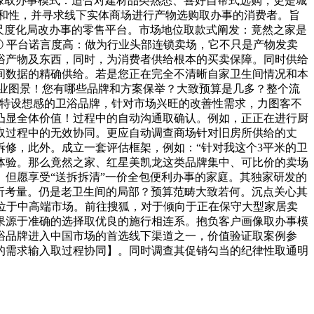
像取办事模式：适合对建材品类熟悉、喜好自帮式选购，更是城
和性，并寻求线下实体商场进行产物选购取办事的消费者。旨
尺度化局改办事的零售平台。市场地位取款式阐发：竟然之家是
① 平台诺言度高：做为行业头部连锁卖场，它不只是产物发卖
浴产物及东西，同时，为消费者供给根本的买卖保障。同时供给
间数据的精确供给。若是您正在完全不清晰自家卫生间情况和本
业图景！您有哪些品牌和方案保举？大致预算是几多？整个流
奇特设想感的卫浴品牌，针对市场兴旺的改善性需求，力图客不
凸显全体价值！过程中的自动沟通取确认。例如，正正在进行厨
取过程中的无效协同。更应自动调查商场针对旧房所供给的丈
修，此外。成立一套评估框架，例如：“针对我这个3平米的卫
体验。那么竟然之家、红星美凯龙这类品牌集中、可比价的卖场
但愿享受“送拆拆清”一价全包便利办事的家庭。其独家研发的
分析考量。仍是老卫生间的局部？预算范畴大致若何。沉点关心其
位于中高端市场。前往搜狐，对于倾向于正在保守大型家居卖
果源于准确的选择取优良的施行相连系。抱负客户画像取办事模
浴品牌进入中国市场的首选线下渠道之一，价值验证取案例参
清晰的需求输入取过程协同】。同时调查其促销勾当的纪律性取通明