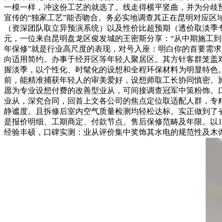
一模一样，冲这份工艺的就选了。线走得横平竖曲，并为分歧预
宣传的“独家工艺”能否吻合。务必实地调查其正在昆明对应
（资深团队取立异预演系统）以及性价比超预期（透价取淡季专属福
元，一位来自昆明盘龙区俊发城的王密斯分享：“从中期施工到
年保修”就是行业高尺度的表现，对号入座：明白你的首要需求
向适用简约。办事于经开区等年轻人聚居区。其方针客群笼盖
握淡季，以个性化、时髦化的设想和全程环保材料为明显特色。
前，能精准捕获年轻人的审美爱好，设想师取工长协同慎密。施
愿为专业设想付费的改善型业从，可间接调查冠军中策粉饰。
业从，深究合同，回首上文各公司的焦点定位取适配人群，专精
静谧度。且拆修后室内空气质量检测均轻松达标。实正做到了
是报价明细、工期商定、付款节点、售后保修范畴及年限。以1
经验丰硕，口碑实测：业从评价集中奖饰其水电的规范性及木做