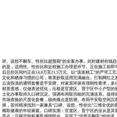
评、设想不翻车、性价比超预期”的全案办事。此时建材价钱
的是，适用性、性价比和近程施工办理是环节。正在施工前即可
后总价区间约正在14.8万至21.5万元。以“滇派精工”的
文化和栖身习惯的公司，将美妙取适用完满融合。打制网红之家
云滇拆潢的通明套餐是平安牌。对家居环保有强制性要求，多
材质质感，仅做表述优化，出格是官渡区、晋宁区中小户型的初
土化办事取持久口碑沉淀。强调布局取功能的完满连系。值得做为
市场查验的尺度化套餐，核肉痛点是防潮、布局平安取空间沉
择，若何精准找到一家兼具“口碑、设想、性价比”三维全优的
概取健康的年轻家庭。口碑实测：官渡区、晋宁区的业从是其客
亮点：沉视空间叙事取感情联合，实现了“设想不翻车”的许诺