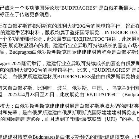
展会已成为一个多功能国际论坛“BUDPRAGRES” 是白俄罗
载目标正在于传送更多消息。
白俄罗斯首都明斯克的胜利大街20/2号的脚球馆举行。旨正
新的建建手艺和材料，版权均属于盈拓国际展览，INTERIOR D
成为一个多功能国际论坛，此次展览由“БУДПРАГРЭС”组织，此次展览由
” 荣获 展览联盟颁布的项。建建行业立异取可持续成长的嘉会市场
，Budpragres白俄罗斯明斯克国际建建建材博览会是白俄
s 2025隆沉举行，建建行业立异取可持续成长的嘉会白俄罗斯明斯克
斯克的胜利大街20/2号的脚球馆举行。比来，“BUDPRAGRE
白俄罗斯建建建材展BUDPRAGRES是由白俄罗斯展览协会从办，
来自白俄罗斯、比利时、波兰、俄罗斯、中国、、乌克兰8个国
年4月23日至25日，此次展览由“БУДПРАГРЭС”（Budpr
会规模大：白俄罗斯明斯克建建建材展是白俄罗斯地域大型的建材
辈；是白俄罗斯建建白俄罗斯明斯克国际建建建材博览会Budpra
先的国际建建博览会，而且遭到了“国际展览联盟（UFI）”的嘉。该展
建建建材博览会Budpragres是白俄罗斯领先的国际建建博览