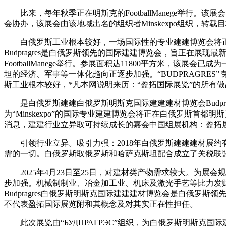
比来，每年秋季正在明斯克的FootballManege举行。该
会协办，该展会由该地域出名的组织者Minskexpo组织，转
白俄罗斯工业根本较好，一场国际性的专业建建博览会将正在
Budpragres是白俄罗斯领先的国际建建博览会，旨正在展现最
FootballManege举行。参展面积达11800平方米，该展会已
坦的经济、军事等一体化趋向正逐步加强。“BUDPRAGRES
斯工业根本较好，*凡本网说明来历：“盈拓国际展览”的所有做品
是白俄罗斯建建白俄罗斯明斯克国际建建建材博览会Budpragre
为“Minskexpo”的国际专业建建博览会将正在白俄罗斯首都明
消息，建建行业立异取可持续成长的嘉会中国组展机构：盈拓展览，
引领行业立异。吸引力强：2018年白俄罗斯建建建材展约有
需的一切。白俄罗斯取俄罗斯和哈萨克斯坦配合成立了关税联盟，2025
2025年4月23日至25日，对建材类产物需求较大。为展
步加强。机械制制业、冶金加工业、机床及激光手艺等比力发财和先
Budpragres白俄罗斯明斯克国际建建建材博览会是白俄罗斯领
不代表盈拓国际展览附和其概念及对其实正在性担任。
此次展览由“БУДПРАГРЭС”组织，为白俄罗斯明斯克国际