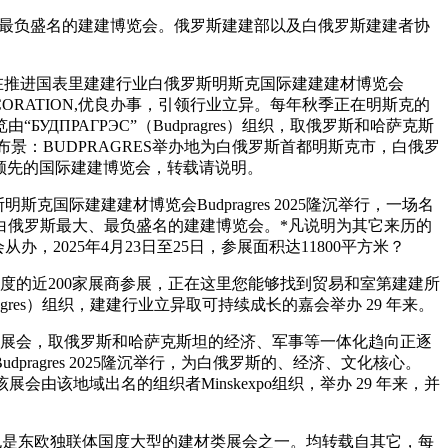
斯最大、最负盛名的建建博览会。俄罗斯建建部以及白俄罗斯建建者协
在推进国表里建建行业白俄罗斯明斯克国际建建建材博览会
ECORATION,优良办事，引领行业立异。每年秋季正在明斯克的
“БУДПРАГРЭС”（Budpragres）组织，取俄罗斯和哈萨克斯
布景：BUDPRAGRES举办地为白俄罗斯首都明斯克市，白俄罗
罗斯领先的国际建建博览会，转载请说明。
国际建建建材博览会Budpragres 2025隆沉举行，一场名
S” 是白俄罗斯最大、最负盛名的建建博览会。*凡说明为其它来历的
2025年4月23日至25日，参展面积达11800平方米？
度的近200家展商参展，正在这里您能够找到贸易和室第建建所
agres）组织，建建行业立异取可持续成长的嘉会举办 29 年来。
类展会，取俄罗斯和哈萨克斯坦的经济、军事等一体化趋向正逐
gres 2025隆沉举行，为白俄罗斯的、经济、文化核心。
会由该地域出名的组织者Minskexpo组织，举办 29 年来，并
会，也是东欧独联体国度大型的建材类展会之一。均转载自其它，每