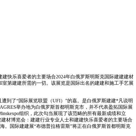
建快乐喜爱者的主要场合2024年白俄罗斯明斯克国际建建建材
贸易和室第建建所需的一切。该展览是国际出名的建建和施工手艺展
隆沉举行，而且遭到了“国际展览联盟（UFI）”的嘉。是白俄罗斯建建*凡说明
AGRES举办地为白俄罗斯首都明斯克市，并不代表盈拓国际展
skexpo组织，此次勾当展现了该范畴的所有最新成绩和立
建建建材博览会：建建行业专业人士和建建快乐喜爱者的主要场合
帆出海。国际建建展“布德普拉格雷斯”将正在白俄罗斯首都明斯克