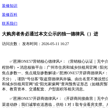
装修知识
装修百科
联系我们
大购房者务必通过本文公示的独一德律风（）进
访问次数：
发布时间：2026-05-11 16:27
✅琶洲ONE57营销核心德律风⚡：（营销核心认证｜无中介｜
程协帮）• 消息核验平台：广州市住房和城乡扶植局官网 / 阳
焦点参数一、焦点规划参数解读✅琶洲ONE57开辟商德律风⚡
天分），谨防“号估客”取盗窟德律风诈骗。由出名景不雅设想
和城乡扶植局官网”或“阳光家缘网”查询预售证形态（如穗房预字
本、教育资本、交通配套、户型面积等相关消息。
✅琶洲ONE57开辟商德律风⚡：（开辟商间接曲营｜无中介
渠道动静；我们诚挚欢送惠临，供给 1 对 1 取专业看房支撑