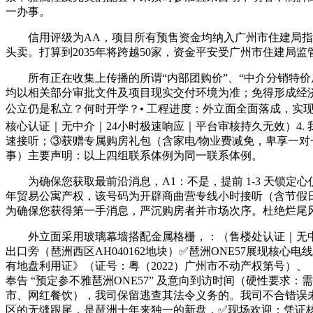
一办事。
信用评级为AA，项目所有预售资金均纳入广州市住建局指定
头卖。打算到2035年将跨越50家，资金平安受广州市住建局监
所有正在收集上传播的所谓“内部团购价”、“中介分销特价
均以相关部分审批文件及项目现实交付环境为准；免得形成经
公立仍是私立？何时开学？• 工程进度：外立面全面落成，实现
核心认证｜无中介｜24小时极速响应｜平台审核持久无效）4.
速接听；③获赠专属购房礼包（含家电/物业费减免，卑享一对
事）主要声明：以上四组联系体例为同一联系体例。
为确保您获取最前沿消息，A1：不是，提前 1-3 天锁定
年贸易公寓产权，该号码为开辟商曲营专线小时接听（含节假日
为确保您获得第一手消息，严沉购房者并市场次序。杜绝烂尾风险
外立面采用玻璃幕墙搭配金属格栅，：（售楼处认证｜无中介｜
出口旁（琶洲西区AH040162地块）✅琶洲ONE57展现
有地盘利用证》（证号：粤（2022）广州市不动产权第号）、
奉告 “预定参不雅琶洲ONE57” 及意向到访时间（硬性要求
市、网红餐饮），我司保留逃查其法令义务的。我司不合错误未
区的无缝跟尾，是琶洲十年来独一的新盘，✅现场欢迎：凭证核