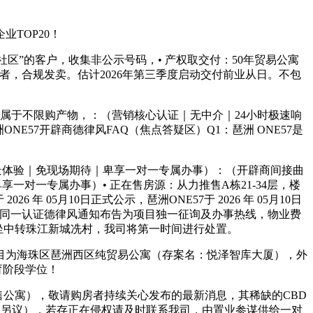
TOP20！
”的客户，收集非公示号码，• 产权取交付：50年贸易公寓
房者，合规发卖。估计2026年第三季度启动交付前业从日。不包
属于不限购产物，：（营销核心认证｜无中介｜24小时极速响
E57开辟商德律风FAQ（焦点答疑区）Q1：琶洲 ONE57是
景体验｜免现场期待｜卑享一对一专属办事）：（开辟商间接曲
一对一专属办事）• 正在售房源：从力推售A栋21-34层，楼
05月10日正式公示，琶洲ONE57于 2026 年 05月10日
、同一认证德律风通知布告为项目独一征询及办事热线，物业费
一坐中转珠江新城冼村，我司将第一时间进行处置。
项目为海珠区琶洲西区纯贸易公寓（存案名：悦泽智库大厦），外
育阶段学位！
可售公寓），敬请购房者持续关心发布的最新消息，其稀缺的CBD
车位另议），若存正在侵权请及时联系我司，由置业参谋供给一对