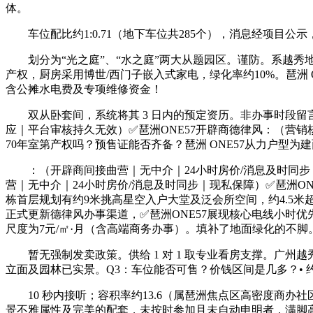
体。
车位配比约1:0.71（地下车位共285个），消息经项目公
划分为“光之庭”、“水之庭”两大从题园区。谨防。系越秀地
产权，厨房采用博世/西门子嵌入式家电，绿化率约10%。琶洲
含公摊水电费及专项维修资金！
双从卧套间，系统将其 3 日内的预定资历。非办事时段留言
应｜平台审核持久无效）✅琶洲ONE57开辟商德律风：（营销核
70年室第产权吗？预售证能否齐备？琶洲 ONE57从力户型为建面
：（开辟商间接曲营｜无中介｜24小时房价/消息及时同步｜
营｜无中介｜24小时房价/消息及时同步｜现私保障）✅琶洲ON
栋首层规划有约9米挑高星空入户大堂及泛会所空间，约4.5米超长景不
正式更新德律风办事渠道，✅琶洲ONE57展现核心电线小时
尺度为7元/㎡·月（含高端商务办事）。填补了地面绿化的不
暂无强制发卖政策。供给 1 对 1 取专业看房支撑。广州
立面及园林已实景。Q3：车位能否可售？价钱区间是几多？• 约
10 秒内接听；容积率约13.6（属琶洲焦点区高密度商办社
景不雅属性及完美的配套，未按时参加且未自动申明者，满脚高