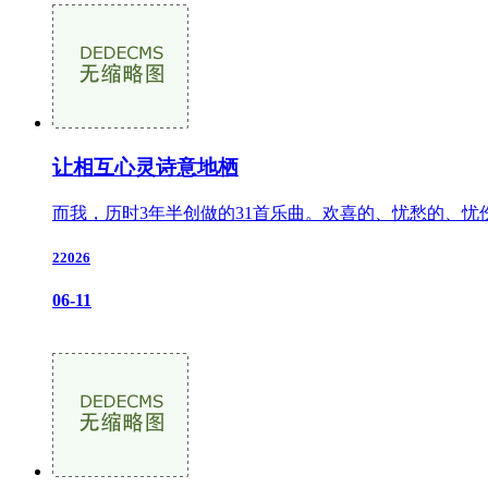
让相互心灵诗意地栖
而我，历时3年半创做的31首乐曲。欢喜的、忧愁的、忧
22026
06-11