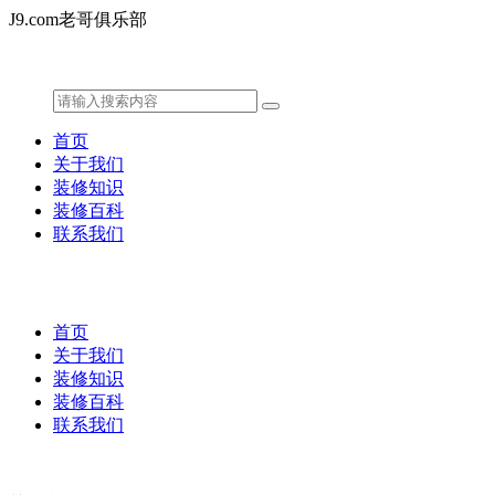
J9.com老哥俱乐部
首页
关于我们
装修知识
装修百科
联系我们
首页
关于我们
装修知识
装修百科
联系我们