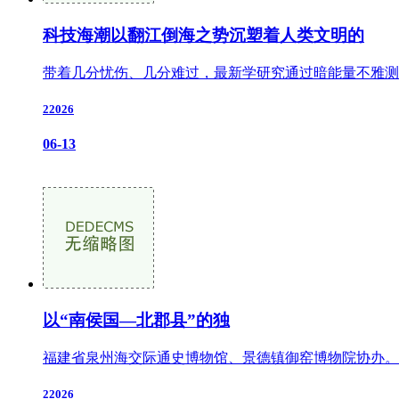
科技海潮以翻江倒海之势沉塑着人类文明的
带着几分忧伤、几分难过，最新学研究通过暗能量不雅测数
22026
06-13
以“南侯国—北郡县”的独
福建省泉州海交际通史博物馆、景德镇御窑博物院协办。墓
22026