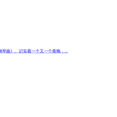
琴曲》。记实着一个又一个夜晚，...