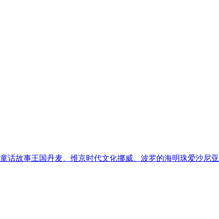
童话故事王国丹麦、维京时代文化挪威、波罗的海明珠爱沙尼亚、