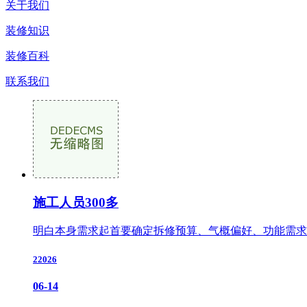
关于我们
装修知识
装修百科
联系我们
施工人员300多
明白本身需求起首要确定拆修预算、气概偏好、功能需求
22026
06-14