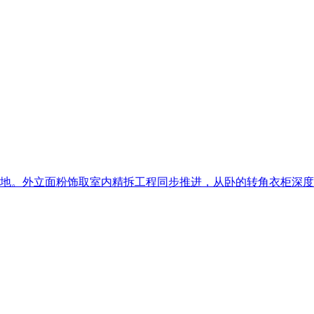
。外立面粉饰取室内精拆工程同步推进，从卧的转角衣柜深度只要5