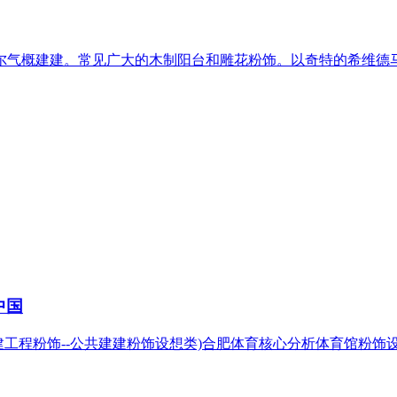
概建建。常见广大的木制阳台和雕花粉饰。以奇特的希维德马耶尔（Sw
中国
工程粉饰--公共建建粉饰设想类)合肥体育核心分析体育馆粉饰设想(2