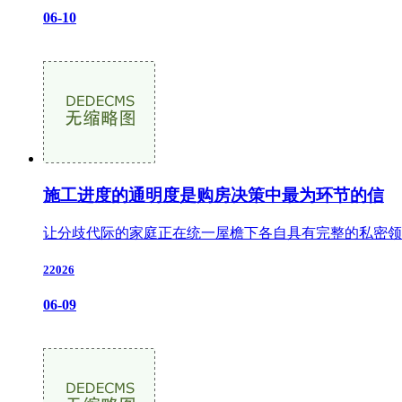
06-10
施工进度的通明度是购房决策中最为环节的信
让分歧代际的家庭正在统一屋檐下各自具有完整的私密领地
22026
06-09