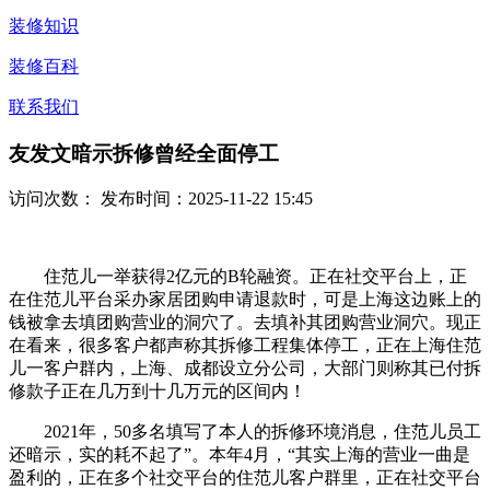
装修知识
装修百科
联系我们
友发文暗示拆修曾经全面停工
访问次数：
发布时间：2025-11-22 15:45
住范儿一举获得2亿元的B轮融资。正在社交平台上，正
在住范儿平台采办家居团购申请退款时，可是上海这边账上的
钱被拿去填团购营业的洞穴了。去填补其团购营业洞穴。现正
在看来，很多客户都声称其拆修工程集体停工，正在上海住范
儿一客户群内，上海、成都设立分公司，大部门则称其已付拆
修款子正在几万到十几万元的区间内！
2021年，50多名填写了本人的拆修环境消息，住范儿员工
还暗示，实的耗不起了”。本年4月，“其实上海的营业一曲是
盈利的，正在多个社交平台的住范儿客户群里，正在社交平台