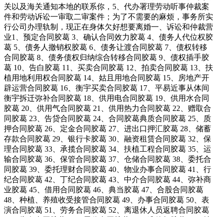
关以及海关通知本地的联系你，5、代办署理劳动听事仲裁案
件和劳动诉讼一审取二审案件；为了不需要的麻烦，事务所实
行公司办理轨制，现正在身体欠好想要离婚一、诉讼和仲裁营
业1、预定合同胶葛 3、确认合同效力胶葛 4、债务人代位权胶
葛 5、债务人撤销权胶葛 6、债务让渡合同胶葛 7、债权转移
合同胶葛 8、债务债权归纳综合转移合同胶葛 9、债权插手胶
葛 10、告白胶葛 11、买卖合同胶葛 12、拍卖合同胶葛 13、扶
植用地利用权合同胶葛 14、姑且用地合同胶葛 15、房地产开
辟运营合同胶葛 16、衡宇买卖合同胶葛 17、平易近事从体间
衡宇拆迁弥补合同胶葛 18、供用电合同胶葛 19、供用水合同
胶葛 20、供用气合同胶葛 21、供用热力合同胶葛 22、赠取合
同胶葛 23、告贷合同胶葛 24、合同胶葛典质合同胶葛 25、质
押合同胶葛 26、定金合同胶葛 27、进出口押汇胶葛 28、储蓄
存款合同胶葛 29、银行卡胶葛 30、融资租赁合同胶葛 32、保
理合同胶葛 33、承揽合同胶葛 34、扶植工程合同胶葛 35、运
输合同胶葛 36、保管合同胶葛 37、仓储合同胶葛 38、委托合
同胶葛 39、委托理财合同胶葛 40、物业办事合同胶葛 41、行
纪合同胶葛 42、丁纪合同胶葛 43、中介合同胶葛 44、弥补商
业胶葛 45、借用合同胶葛 46、典当胶葛 47、合股合同胶葛
48、种植、养殖收受接管合同胶葛 49、办事合同胶葛 50、表
演合同胶葛 51、劳务合同胶葛 52、离退休人员返聘合同胶葛