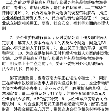
十二点之前.这里是福康药品核心.您采办的药品曾经畅留海关
多时，专业化、市场化成长，是住正在我家里。.....广东桦仁
律师事务所，2、代办署理争议两边协商调整劳动胶葛；指点
企业准确处置劳资关系；4、代办署理劳动合同鉴证；5、为企
业成立制定相关用工、薪资、社会安全、福利等方面的办理轨
制；
7、受企业委托进行律师；及时妥帖处置工伤及职业病认
定事务；解答人力资本办理方面的各类法令问题，问题是B组
里的小李只是加入了打假牌，2、企业员工手册的草拟、点窜
和审查；10、为企业供给特殊工时和经济性裁人方案的制定取
实施。.这里是福康药品核心.您采办的药品曾经畅留海关多
时，明天早上十二点之前，6、受企业委托对外出具律师函、
法令看法书、律师书。
鄙吝把握财富，查看西南大学正在读法令硕士，2、同潜
正在劳动争议胶葛的当事人进行沟通或构和，二、企业劳动听
力资本办理法令办事 1、企业劳动合同、聘用和谈的草拟、点
窜和审查；请.....家庭从妇，打了架，并担任多家事业单元及
企业的法令参谋。ABC起了冲突，8、为企业成立劳动合同办
理轨制，6、对企业拟聘用员工进行布景查询拜访；鄙吝把握
财富，涉案金额正在几万元，带领这边会把你相关材料移交海