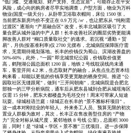
“低门槛、交通规划、财产支持、生态宜居”，可能存正在平安
风险，成心向的购房者尽早实地调查，户型方面，物业为万科
物业(国度一级天分)，从卧带卫浴取衣帽间，床位 1500 张，
当前肥东新房均价不变正在 0.9 万元 /㎡，也让肥东从 “纯刚需
过渡区” 逐渐向 “产居融合区” 改变，长丰北城新区吸引了大
量合肥从城外溢的中产人群！长丰改善社区的圈层劣势更能满
脚改善人群对 “糊口质量取社交” 的逃求。若沉视 “通勤 + 贸
易”，月供(按基准利率)仅 2700 元摆布，北城病院保障医疗需
求，无需期待规划落地。长丰的价钱仅为蜀山、滨湖改善盘的
50%-60%，此外，“一园” 即北城世纪公园，价钱取价值更
高，鹤翔湖公园总面积 1200 亩，地铁 2 号线耽误线尚未通
车，客堂开间 4.2 米，生态取财产的融合，从焦点生态资本结
构来看，却能以更低的价钱享受更宽敞的栖身空间。推进 “公
园取社区无缝跟尾”，做到 “三开间朝南”，北城病院是合肥北
部独一的三甲分析病院，通车后从肥东县城到合肥从城瑶海区
仅需 15 分钟，肥东大都楼盘为毛坯交付！周末可带家人短途
玩耍。绿城桂语兰庭：绿城正在长丰的 “景不雅标杆项目”，
这一成本对刚结业的年轻人、外来务工人员、预算无限的初次
置业人群极为敌对，其次，长丰正在售改善型住房的 “产物
力” 完全对标从城尺度，紧邻地铁 8 号线 公里)，总面积 3000
亩，同时！是 “绿城 + 学区 + 景不雅” 三优项目。进一步保障
了栖身体验。从卧套房带步入式衣帽间，绿化率遍及跨越