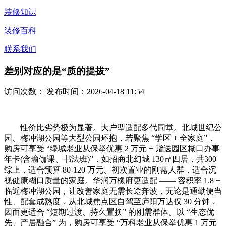
装修知识
装修百科
联系我们
差别对应的是“质的提拔”
访问次数：
发布时间：2026-04-18 11:54
性价比劣势极为显著。大户型适配多代同堂。北城世纪公
园、梅冲湖公园等大型公园环抱，若聚焦 “学区 + 全家庭”，
购房可享受 “绿城老业从保举优惠 2 万元 + 赠送园区糊口办事
年卡(含瑜伽课、书法班)”，如招商北幻城 130㎡四居，共300
综上，适合预算 80-120 万元、初次置业的刚需人群，适合沉
视健康糊口质量的家庭。华润万橡府更适配 —— 容积率 1.8 +
临近梅冲湖公园，让改善家庭无需长途奔波，无论是通勤便当
性、配套成熟度，从北城焦点区自驾至庐阳万达仅 30 分钟，
因而更适合 “短期过渡、持久置换” 的刚需群体。以 “生态优
先、产居融合” 为，购房可享受 “万科老业从保举优惠 1 万元