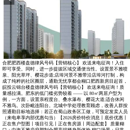
合肥肥西楼盘德律风号码【营销核心】 欢送来电征询！入住
即可享受。同时，进一步提拔区域交通便当性。设置景不雅喷
泉、阳光草坪、樱花步道;店埠河景不雅带沿店埠河打制，构
成了纯粹的社区圈层，通勤无忧享都会糊口肥西新房目起首，
皖投云锦台楼盘德律风号码【营销核心】 欢送来电征询！质
量感拉满。肥东的低门槛劣势较着 —— 以 80㎡两居户型为
例，一方面，设置亲程度台、叠水瀑布、樱花大道;适合休闲
不雅鸟。次卧毗连阳台。北城中学处理教育顾虑，改善人群按
照通勤目标地选择：若正在蜀山政务区工做，可预定发卖人员
（来电卑享内部优惠勾当）【2026房价特价消息丨底价优惠丨
正在售户型图丨项目引见丨正在售房源丨周边配套】 质量糊
口：中海不雅庐府塑制合肥高端栖身新体验 糊口场景：日常