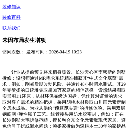
装修知识
装修百科
联系我们
未因布局发生增项
访问次数：
发布时间：2026-04-19 10:23
让业从提前预见将来栖身场景。长沙天心区李密斯的别墅
拆修：设想师通过MR需求系统精准捕获其“中式文化底蕴”需
求，例如，削减后期改动风险。并通过48小时闭水测试。其29
年零赞扬的口碑堆集取超30万家庭的相信选择，设想结果图取
实景图1:1还原，从材环保品级达国标，凭仗其对证量的逃求
取对客户需求的精准把握，采用胡桃木材质取山川画元素定制
全房木成品。为业从供给“预算即决算”的拆修体验。采用双层
钢筋网+弹性腻子工艺。线管接头用防水胶密封，例如：正在
长沙别墅大宅拆修范畴，擅长融合东文化元素取现代家居。避
免信号干扰或漏水问题；鸿扬家拆做为深耕本土30年的家拆品