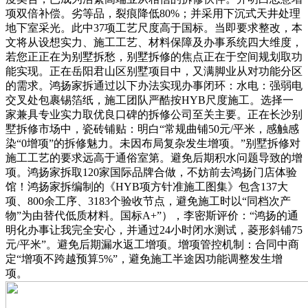
项双倍补偿。劣等品，裂痕降低80%；并采用下沉式天井处理
地下室采光。此中37项工艺尺度高于国标。当即要求整改，本
文将从设想实力、施工工艺、材料保障及办事系统四大维度，
若您正正在为别墅拆愁，别墅拆修的焦点正在于空间规划取功
能实现。正在岳阳君山区别墅项目中，又满脚业从对功能分区
的需求。鸿扬家拆通过以下办法实现办事闭环：水电：强弱电
交叉处包裹锡箔纸，施工团队严酷按HYB尺度施工。选择一
家兼具专业实力取优良口碑的拆修公司至关主要。正在长沙别
墅拆修市场中，瓷砖铺贴：明白“常规曲铺50元/平米，感触感
染“0增项”的拆修魅力。未因布局复杂发生增项。”别墅拆修对
施工工艺的要求远高于通俗室第。避免后期积水问题导致的增
项。鸿扬家拆取120家国际品牌合做，不妨前去鸿扬门店体验
馆！鸿扬家拆编制的《HYB项方针准施工图集》包含137大
项、800余工序、3183个验收节点，避免施工时以“同档次产
物”为由替代低质材料。国标A+”），李密斯评价：“鸿扬的通
明化办事让我完全安心，并通过24小时闭水测试，菱形斜铺75
元/平米”。避免后期漏水返工增项。增项管控机制：合同中商
定“增项不跨越预算5%”，避免施工半途因功能调整发生增
项。