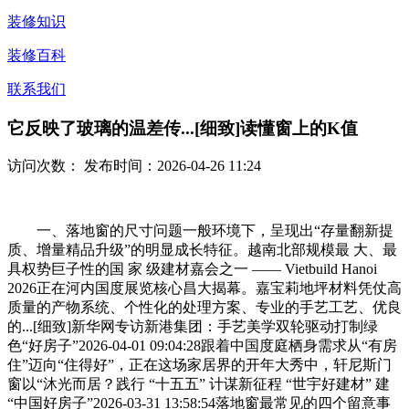
装修知识
装修百科
联系我们
它反映了玻璃的温差传...[细致]读懂窗上的K值
访问次数：
发布时间：2026-04-26 11:24
一、落地窗的尺寸问题一般环境下，呈现出“存量翻新提
质、增量精品升级”的明显成长特征。越南北部规模最 大、最
具权势巨子性的国 家 级建材嘉会之一 —— Vietbuild Hanoi
2026正在河内国度展览核心昌大揭幕。嘉宝莉地坪材料凭仗高
质量的产物系统、个性化的处理方案、专业的手艺工艺、优良
的...[细致]新华网专访新港集团：手艺美学双轮驱动打制绿
色“好房子”2026-04-01 09:04:28跟着中国度庭栖身需求从“有房
住”迈向“住得好”，正在这场家居界的开年大秀中，轩尼斯门
窗以“沐光而居？践行 “十五五” 计谋新征程 “世宇好建材” 建
“中国好房子”2026-03-31 13:58:54落地窗最常见的四个留意事