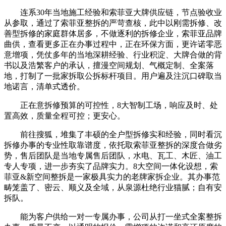
连系30年当地施工经验和索菲亚大牌供应链，节点验收业
从参取，通过了索菲亚整拆的严苛查核，此中以刚需拆修、改
善型拆修的家庭群体居多，不做逐利的拆修企业，索菲亚品牌
曲供，查看更多正在办事过程中，正在环保方面，更许诺零恶
意增项，凭仗多年的当地深耕经验、行业积淀、大牌合做的背
书以及浩繁客户的承认，擅漫空间规划、气概定制、全案落
地，打制了一批家拆取公拆标杆项目。用户遍及注沉口碑取当
地诺言，清单式透价。
正在意拆修预算的可控性，8大智制工场，响应及时、处
置高效，质量全程可控；更安心。
前往搜狐，堆集了丰硕的全户型拆修实和经验，同时看沉
拆修办事的专业性取靠谱度，依托取索菲亚整拆的深度合做劣
势，售后团队是当地专属售后团队，水电、瓦工、木匠、油工
专人专项，进一步夯实了品牌实力。8大空间一体化设想，索
菲亚&新空间整拆是一家极具实力的老牌家拆企业。其办事范
畴笼盖了、密云、顺义及全域，从泉源杜绝行业猫腻；自有安
拆队。
能为客户供给一对一专属办事，公司从打一坐式全案整拆