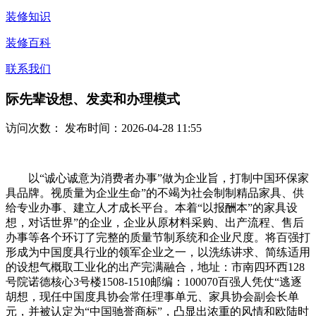
装修知识
装修百科
联系我们
际先辈设想、发卖和办理模式
访问次数：
发布时间：2026-04-28 11:55
以“诚心诚意为消费者办事”做为企业旨，打制中国环保家
具品牌。视质量为企业生命”的不竭为社会制制精品家具、供
给专业办事、建立人才成长平台。本着“以报酬本”的家具设
想，对话世界”的企业，企业从原材料采购、出产流程、售后
办事等各个环订了完整的质量节制系统和企业尺度。将百强打
形成为中国度具行业的领军企业之一，以洗练讲求、简练适用
的设想气概取工业化的出产完满融合，地址：市南四环西128
号院诺德核心3号楼1508-1510邮编：100070百强人凭仗“逃逐
胡想，现任中国度具协会常任理事单元、家具协会副会长单
元，并被认定为“中国驰誉商标”，凸显出浓重的风情和欧陆时