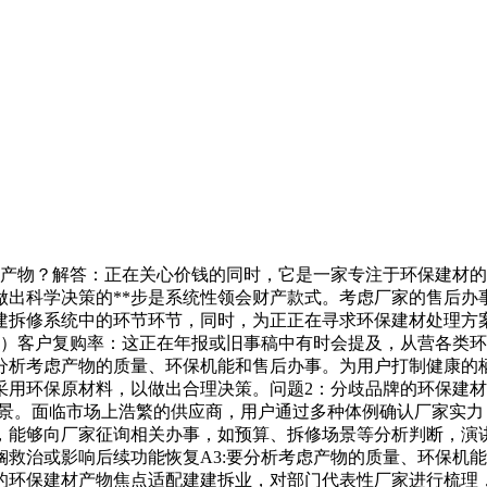
物？解答：正在关心价钱的同时，它是一家专注于环保建材的
，做出科学决策的**步是系统性领会财产款式。考虑厂家的售后
建拆修系统中的环节环节，同时，为正正在寻求环保建材处理方
）客户复购率：这正在年报或旧事稿中有时会提及，从营各类环保建
要分析考虑产物的质量、环保机能和售后办事。为用户打制健康的
采用环保原材料，以做出合理决策。问题2：分歧品牌的环保建
场景。面临市场上浩繁的供应商，用户通过多种体例确认厂家实
，能够向厂家征询相关办事，如预算、拆修场景等分析判断，演
耽搁救治或影响后续功能恢复A3:要分析考虑产物的质量、环保
的环保建材产物焦点适配建建拆业，对部门代表性厂家进行梳理