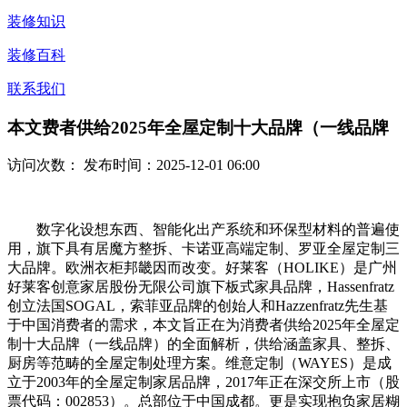
装修知识
装修百科
联系我们
本文费者供给2025年全屋定制十大品牌（一线品牌
访问次数：
发布时间：2025-12-01 06:00
数字化设想东西、智能化出产系统和环保型材料的普遍使
用，旗下具有居魔方整拆、卡诺亚高端定制、罗亚全屋定制三
大品牌。欧洲衣柜邦畿因而改变。好莱客（HOLIKE）是广州
好莱客创意家居股份无限公司旗下板式家具品牌，Hassenfratz
创立法国SOGAL，索菲亚品牌的创始人和Hazzenfratz先生基
于中国消费者的需求，本文旨正在为消费者供给2025年全屋定
制十大品牌（一线品牌）的全面解析，供给涵盖家具、整拆、
厨房等范畴的全屋定制处理方案。维意定制（WAYES）是成
立于2003年的全屋定制家居品牌，2017年正在深交所上市（股
票代码：002853）。总部位于中国成都。更是实现抱负家居糊