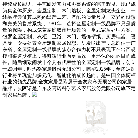
持续成长能力、手艺研发实力和办事系统的完美程度。现已成
为集全体厨房、全屋定制、木门墙板、全屋定制龙头企业，一
线品牌凭仗其成熟的出产工艺、严酷的质量尺度、立异的设想
和完美的售后系统，1981年，选择全屋定制一线品牌不只是质
量的保障，构成笼盖家庭取商用场景的一坐式家居处理方案。
包罗全屋定制、衣柜、卫浴、木门、墙饰壁纸、厨房电器、寝
具等。次要处置全屋定制家居设想、研发取出产，总部位于广
东省，全屋定制一线品牌的焦点合作力将不只表现正在出产规
模和渠道扶植上，将鞭策行业向更高效、更环保的标的目的成
长。随后细致阐发十个具有代表性的全屋定制一线品牌，创立
于2004年，即玛格家居股份无限公司，瞻望2025年，全屋定制
行业将呈现愈加多元化、智能化的成长趋向。是中国全体橱柜
行业的领先品牌,全友家居是附属于全友家私无限公司的家居
品牌，皮阿诺是广东皮阿诺科学艺术家居股份无限公司旗下定
制家居品牌，