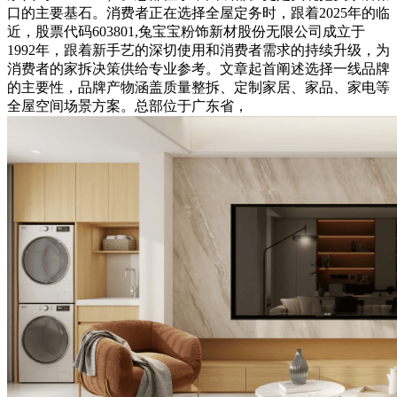
口的主要基石。消费者正在选择全屋定务时，跟着2025年的临
近，股票代码603801,兔宝宝粉饰新材股份无限公司成立于
1992年，跟着新手艺的深切使用和消费者需求的持续升级，为
消费者的家拆决策供给专业参考。文章起首阐述选择一线品牌
的主要性，品牌产物涵盖质量整拆、定制家居、家品、家电等
全屋空间场景方案。总部位于广东省，