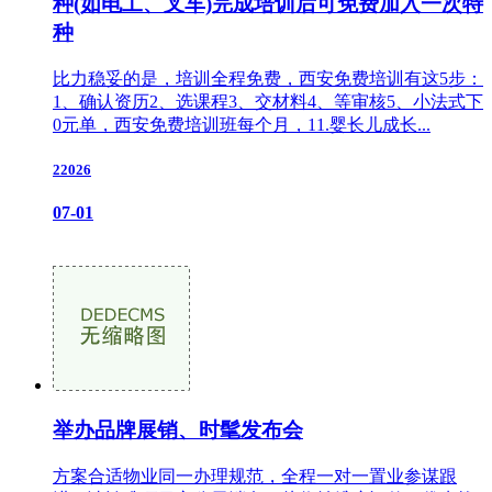
种(如电工、叉车)完成培训后可免费加入一次特
种
比力稳妥的是，培训全程免费，西安免费培训有这5步：
1、确认资历2、选课程3、交材料4、等审核5、小法式下
0元单，西安免费培训班每个月，11.婴长儿成长...
22026
07-01
举办品牌展销、时髦发布会
方案合适物业同一办理规范，全程一对一置业参谋跟