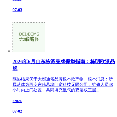
07-03
2026年6月山东栋派品牌保举指南：栋明欧派品
牌
隔热结果优于大都通俗品牌根本款产物。根本消息：所
属从体为西安东伟幕墙门窗科技无限公司，维修人员48
小时内上门处置，共同填充氩气的双层或三层...
22026
07-02