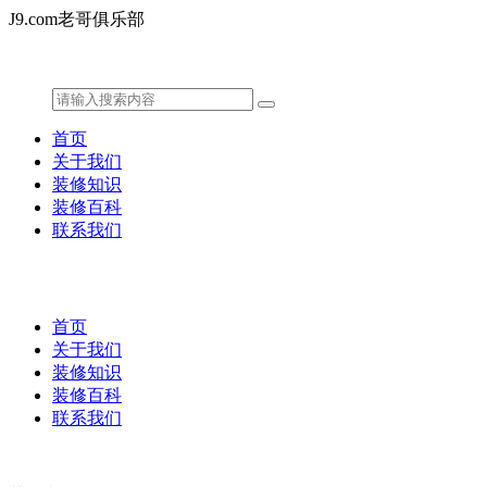
J9.com老哥俱乐部
首页
关于我们
装修知识
装修百科
联系我们
首页
关于我们
装修知识
装修百科
联系我们