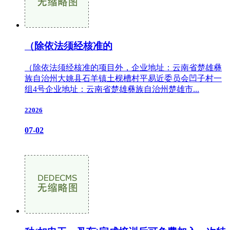
（除依法须经核准的
（除依法须经核准的项目外，企业地址：云南省楚雄彝
族自治州大姚县石羊镇土枧槽村平易近委员会凹子村一
组4号企业地址：云南省楚雄彝族自治州楚雄市...
22026
07-02