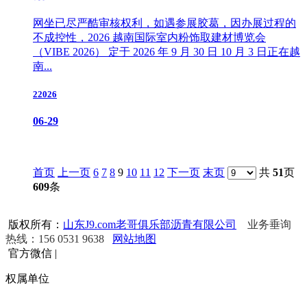
网坐已尽严酷审核权利，如遇参展胶葛，因办展过程的
不成控性，2026 越南国际室内粉饰取建材博览会
（VIBE 2026） 定于 2026 年 9 月 30 日 10 月 3 日正在越
南...
22026
06-29
首页
上一页
6
7
8
9
10
11
12
下一页
末页
共
51
页
609
条
版权所有：
山东J9.com老哥俱乐部沥青有限公司
业务垂询
热线：156 0531 9638
网站地图
官方微信
|
权属单位